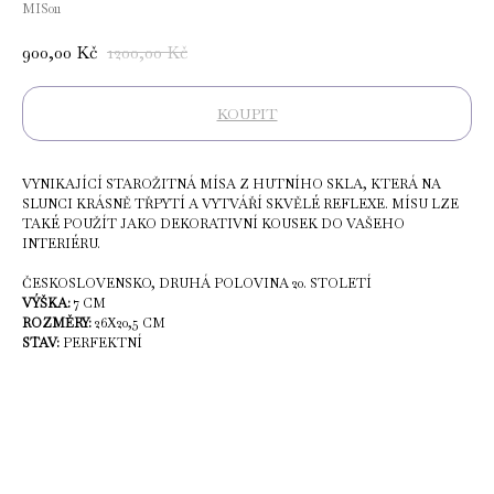
MIS011
900,00
Kč
1200,00
Kč
KOUPIT
VYNIKAJÍCÍ STAROŽITNÁ MÍSA Z HUTNÍHO SKLA, KTERÁ NA
SLUNCI KRÁSNĚ TŘPYTÍ A VYTVÁŘÍ SKVĚLÉ REFLEXE. MÍSU LZE
TAKÉ POUŽÍT JAKO DEKORATIVNÍ KOUSEK DO VAŠEHO
INTERIÉRU.
ČESKOSLOVENSKO, DRUHÁ POLOVINA 20. STOLETÍ
VÝŠKA:
7 CM
ROZMĚRY:
26Х20,5 CM
STAV:
PERFEKTNÍ