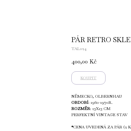
PÁR RETRO SKL
TAL024
400,00
Kč
KOUPIT
NĚMECKO, OLBERNHAU
OBDOBÍ
: 1960-1970R.
ROZMĚR
: 13X13 CM
PERFEKTNÍ VINTAGE STAV
*
CENA UVEDENÁ ZA PÁR (2 K