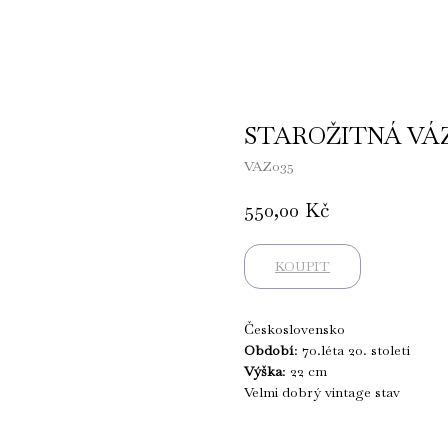
STAROŽITNÁ VÁZ
VAZ035
550,00
Kč
KOUPIT
Československo
Období
: 70.léta 20. století
Výška
: 22 cm
Velmi dobrý vintage stav