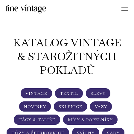
KATALOG VINTAGE
&
STAROŽITNÝCH
POKLAD
Ů
VINTAGE
TEXTIL
SLEVY
NOVINKY
SKLENICE
VÁZY
TÁCY & TALÍŘE
MÍSY & POPELNÍKY
DÓZY & ŠPERKOVNICE
SVÍCNY
SADY